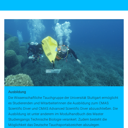
Ausbildung
Die Wissenschaftliche Tauchgruppe der Universität Stuttgart ermöglicht
es Studierenden und MitarbeiterInnen die Ausbildung zum CMAS
Scientific Diver und CMAS Advanced Scientific Diver abzuschließen. Die
Ausbildung ist unter anderem im Modulhandbuch des Master
Studiengangs Technische Biologie verankert. Zudem besteht die
Möglichkeit das Deutsche Tauchsportabzeichen abzulegen.